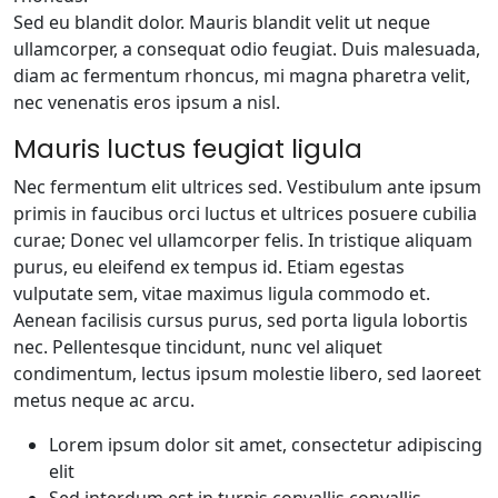
Sed eu blandit dolor. Mauris blandit velit ut neque
ullamcorper, a consequat odio feugiat. Duis malesuada,
diam ac fermentum rhoncus, mi magna pharetra velit,
nec venenatis eros ipsum a nisl.
Mauris luctus feugiat ligula
Nec fermentum elit ultrices sed. Vestibulum ante ipsum
primis in faucibus orci luctus et ultrices posuere cubilia
curae; Donec vel ullamcorper felis. In tristique aliquam
purus, eu eleifend ex tempus id. Etiam egestas
vulputate sem, vitae maximus ligula commodo et.
Aenean facilisis cursus purus, sed porta ligula lobortis
nec. Pellentesque tincidunt, nunc vel aliquet
condimentum, lectus ipsum molestie libero, sed laoreet
metus neque ac arcu.
Lorem ipsum dolor sit amet, consectetur adipiscing
elit
Sed interdum est in turpis convallis convallis.