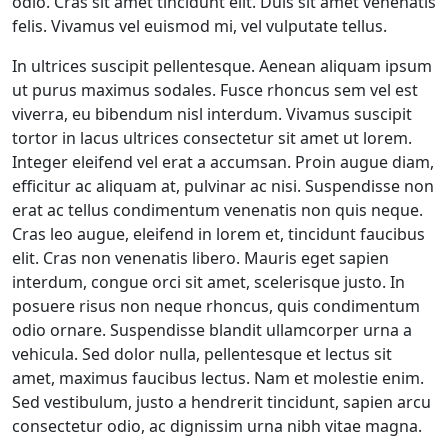
odio. Cras sit amet tincidunt elit. Duis sit amet venenatis
felis. Vivamus vel euismod mi, vel vulputate tellus.
In ultrices suscipit pellentesque. Aenean aliquam ipsum
ut purus maximus sodales. Fusce rhoncus sem vel est
viverra, eu bibendum nisl interdum. Vivamus suscipit
tortor in lacus ultrices consectetur sit amet ut lorem.
Integer eleifend vel erat a accumsan. Proin augue diam,
efficitur ac aliquam at, pulvinar ac nisi. Suspendisse non
erat ac tellus condimentum venenatis non quis neque.
Cras leo augue, eleifend in lorem et, tincidunt faucibus
elit. Cras non venenatis libero. Mauris eget sapien
interdum, congue orci sit amet, scelerisque justo. In
posuere risus non neque rhoncus, quis condimentum
odio ornare. Suspendisse blandit ullamcorper urna a
vehicula. Sed dolor nulla, pellentesque et lectus sit
amet, maximus faucibus lectus. Nam et molestie enim.
Sed vestibulum, justo a hendrerit tincidunt, sapien arcu
consectetur odio, ac dignissim urna nibh vitae magna.