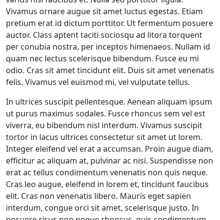
Vivamus ornare augue sit amet luctus egestas. Etiam
pretium erat id dictum porttitor. Ut fermentum posuere
auctor. Class aptent taciti sociosqu ad litora torquent
per conubia nostra, per inceptos himenaeos. Nullam id
quam nec lectus scelerisque bibendum. Fusce eu mi
odio. Cras sit amet tincidunt elit. Duis sit amet venenatis
felis. Vivamus vel euismod mi, vel vulputate tellus.
In ultrices suscipit pellentesque. Aenean aliquam ipsum
ut purus maximus sodales. Fusce rhoncus sem vel est
viverra, eu bibendum nisl interdum. Vivamus suscipit
tortor in lacus ultrices consectetur sit amet ut lorem.
Integer eleifend vel erat a accumsan. Proin augue diam,
efficitur ac aliquam at, pulvinar ac nisi. Suspendisse non
erat ac tellus condimentum venenatis non quis neque.
Cras leo augue, eleifend in lorem et, tincidunt faucibus
elit. Cras non venenatis libero. Mauris eget sapien
interdum, congue orci sit amet, scelerisque justo. In
posuere risus non neque rhoncus, quis condimentum