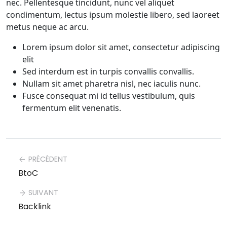
nec. Pellentesque tincidunt, nunc vel aliquet
condimentum, lectus ipsum molestie libero, sed laoreet
metus neque ac arcu.
Lorem ipsum dolor sit amet, consectetur adipiscing
elit
Sed interdum est in turpis convallis convallis.
Nullam sit amet pharetra nisl, nec iaculis nunc.
Fusce consequat mi id tellus vestibulum, quis
fermentum elit venenatis.
PRÉCÉDENT
arrow_back
BtoC
SUIVANT
arrow_forward
Backlink